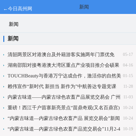
新闻
←今日高州网
新闻
新闻
清韶两景区对港澳台及外籍游客实施两年门票优免
05-17
湖南邵阳对接粤港澳大湾区重点产业项目推介会硕果
04-16
累累
TOUCHBeauty与香港万宁达成合作，激活你的自然美
01-15
赖伟宣作“新时代 新担当 新作为”中航善达专题党课
11-28
内蒙古味道——内蒙古绿色农畜产品展览交易会 广州
11-03
开幕
重磅！西江千户苗寨新亮景点“苗鼎奇观(又名百鼎宫)
10-24
免费开放
“内蒙古味道—内蒙古绿色农畜产品 展览交易会”新闻
10-24
发布会顺利举行！
“内蒙古味道—内蒙古绿色农畜产品览交易会”11月2-4
10-19