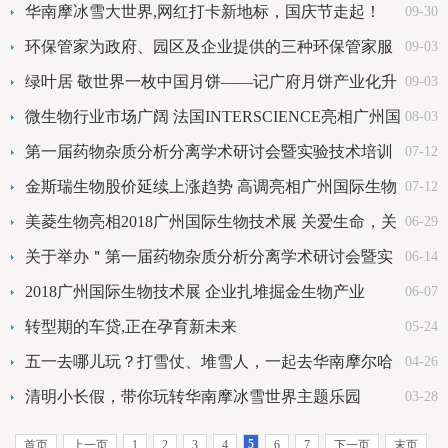
日在广州交易会拉开帷幕！
华南摩冰雪大世界,网红打卡新地标，国庆节走起！
09-30
环保管家为政府、园区及企业提供的三种环保管家服
09-03
务菜单广受好评
绿叶居 敬世界一枚中国月饼——记广府月饼产业化升
09-03
级发展侧记
微生物行业市场广阔 法国INTERSCIENCE亮相广州国
08-03
际生物技术展
第一届药物杂质分析分离学术研讨会暨实验技术培训
07-12
班通知（第二轮）
金斯瑞生物股价延续上涨趋势 高调亮相广州国际生物
07-12
技术展
美菱生物亮相2018广州国际生物技术展 关爱生命，关
06-29
注健康！
关于举办＂第一届药物杂质分析分离学术研讨会暨实
06-14
验技术培训班通知(第一轮)＂的通知
2018广州国际生物技术展 企业扎堆掘金生物产业
06-07
转型期的车贷,正在孕育新未来
05-24
五一去哪儿玩？打雪仗、堆雪人，一起去华南摩尔哈
04-26
尔滨冰雪大世界吧！
清明小长假，带你玩转华南摩冰雪世界主题乐园
03-28
5
首页
上一页
1
2
3
4
6
7
下一页
末页