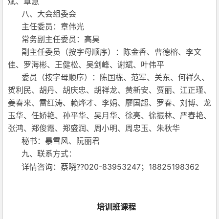
斌、章慧
八、大会组委会
主任委员：章伟光
常务副主任委员：高昊
副主任委员（按字母顺序）：陈金香、曹德榕、李文
佳、罗海彬、王健松、吴剑峰、谢斌、叶伟平
委员（按字母顺序）：陈国栋、范军、关东、何祥久、
贺利民、胡丹、胡庆忠、胡祥龙、黄新安、贾丽、江正瑾、
姜春来、雷红涛、赖烨才、李娟、廖国超、罗春、刘博、龙
玉华、任娇艳、孙平华、吴月华、徐亮、徐振林、严春艳、
张鸿、郑俊霞、郑盛润、周小明、周忠玉、朱秋华
秘书：暴雪风、阮丽君
九、联系方式：
详情咨询：蔡晓??020-83953247；18825198362
培训班课程