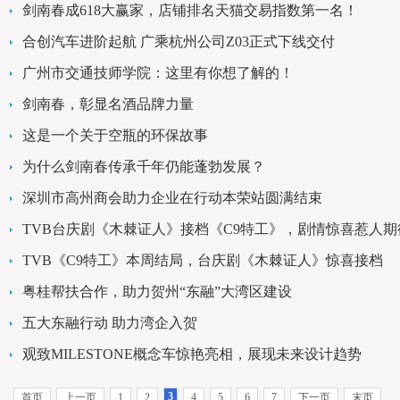
剑南春成618大赢家，店铺排名天猫交易指数第一名！
合创汽车进阶起航 广乘杭州公司Z03正式下线交付
广州市交通技师学院：这里有你想了解的！
剑南春，彰显名酒品牌力量
这是一个关于空瓶的环保故事
为什么剑南春传承千年仍能蓬勃发展？
深圳市高州商会助力企业在行动本荣站圆满结束
TVB台庆剧《木棘证人》接档《C9特工》，剧情惊喜惹人期
TVB《C9特工》本周结局，台庆剧《木棘证人》惊喜接档
粤桂帮扶合作，助力贺州“东融”大湾区建设
五大东融行动 助力湾企入贺
观致MILESTONE概念车惊艳亮相，展现未来设计趋势
3
首页
上一页
1
2
4
5
6
7
下一页
末页