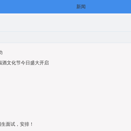
新闻
功
福酒文化节今日盛大开启
招生面试，安排！