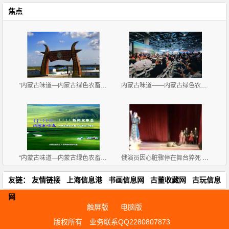
焦点
“内蒙古味道—内蒙古绿色农畜产品览交易会”11月2-4
内蒙古味道——内蒙古绿色农畜产品展览交易会 广州开
“内蒙古味道—内蒙古绿色农畜产品 展览交易会”新闻
俄演员因心脏骤停在舞台猝死 观众不明情况直欢呼
友链：
友情链接
上海信息港
书画信息网
古董收藏网
古玩信息
网
触屏版
电脑版
版权所有
业务联系QQ2280807873