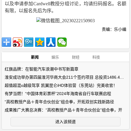
以及申请参加Cardwell教授分组讨论，均请扫码报名。名额
有限，以报名先后为序。
责编：乐小编
新闻
娱乐
财经
科技
红旗品牌：在智能汽车浪潮中书写新篇章
淮安成功举办第四届淮河华商大会211个签约项目 总投资1486.4亿元
超值超混o越级驾享 凯翼昆仑iHD体验营（东莞站）完美收官！
有梦当燃！“中国体育彩票杯”2024年海南省自行车联赛启程
“高校教授产品＋青年合伙创业”组合拳，开拓双创实践新路径
成果推广大赛总决赛：“高校教授产品＋青年合伙创业”组合拳，开
进入该频道