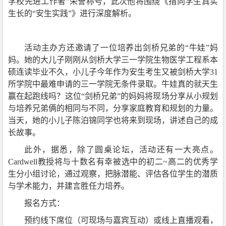
学校先进工作者”荣誉称号，此次他将围绕《指向学生真实
生长的“安生实践”》进行深度解析。
活动主办方还邀请了一位培养出剑桥兄弟的“牛娃”妈
妈。她的大儿子刚刚从剑桥大学三一学院生物医学工程系本
硕连读毕业不久，小儿子今年作为安生考生又被剑桥大学31
所学院中最难申请的三一学院无条件录取。牛娃真的就天生
赢在起跑线吗？这位“剑桥兄弟”的妈妈将现场分享从小规划
与培养兄弟俩的相同与不同，分享家庭教育和规划的力量。
当天，她的小儿子陈泊锦同学也将来到现场，讲述自己的成
长故事。
此外，据悉，除了圆桌论坛，活动还有一大亮点。
Cardwell教授将与十数名有幸被选中的初二~高二的优秀学
生分小组讨论，通过观察，把脉潜能、评估各位学生的潜质
与学术能力，并建言胜任力培养。
报名方式：
预约线下席位（可现场与嘉宾互动）或线上直播观看，