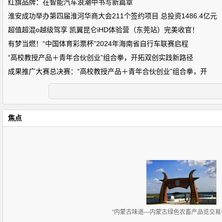
红旗品牌：在智能汽车浪潮中书写新篇章
淮安成功举办第四届淮河华商大会211个签约项目 总投资1486.4亿元
超值超混o越级驾享 凯翼昆仑iHD体验营（东莞站）完美收官！
有梦当燃！“中国体育彩票杯”2024年海南省自行车联赛启程
“高校教授产品＋青年合伙创业”组合拳，开拓双创实践新路径
成果推广大赛总决赛：“高校教授产品＋青年合伙创业”组合拳，开
焦点
“内蒙古味道—内蒙古绿色农畜产品览交易会”