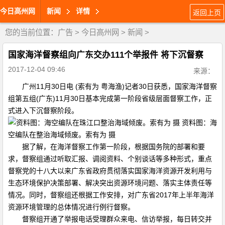
今日高州网
新闻
详情
返回上页
您的当前位置：
广告
>
今日高州网
>
新闻
>
国家海洋督察组向广东交办111个举报件 将下沉督察
2017-12-04 09:46
来源：
广州11月30日电 (索有为 粤海渔)记者30日获悉，国家海洋督察
组第五组(广东)11月30日基本完成第一阶段省级层面督察工作，正
式进入下沉督察阶段。
资料图：海
空编队在整治海域倾废。索有为 摄
据了解，在海洋督察工作第一阶段，根据国务院的部署和要
求，督察组通过听取汇报、调阅资料、个别谈话等多种形式，重点
督察党的十八大以来广东省政府贯彻落实国家海洋资源开发利用与
生态环境保护决策部署、解决突出资源环境问题、落实主体责任等
情况。同时，督察组还根据工作安排，对广东省2017年上半年海洋
资源环境管理的总体情况进行例行督察。
督察组开通了举报电话受理群众来电、信访举报，每日转交并