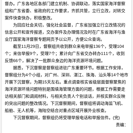
督办。广东各地区各部门建立机制、协调联动，落实国家海洋督察
组和广东省委、省政府的工作要求，齐抓共管，立行立改，对转交
案件快查快办，积极整改。
为回应社会关切，强化社会监督，广东省加强立行立改情况的
信息公开和宣传报道，交办案件及办理情况及时在广东省海洋与渔
业厅国家海洋督察专题网页予以公开，方便公众查询。
截至11月29日，督察组共收到群众来电举报136个，受理104
个；来信举报9个，受理7个；累计向广东省交办转办111个，收到
反馈66个，解决了一批群众身边的海洋资源环境问题。
据悉，下沉督察是督察组进驻广东重要环节。根据工作安排，
督察组分为4个小组，对广州、深圳、湛江、珠海、汕头等14个地市
开展下沉督察，为期15天左右。重点调查核实省级层面督察聚焦的
海洋资源环境问题特别是围填海管理方面的问题，根据工作需要走
访相关部门和调阅材料，与相关负责人个别谈话，并核实群众反映
的突出问题的整改情况。下沉督察期间，督察组将调动海监飞机、
船舶、无人机等，海陆空结合对重点区域开展外业核查。
下沉督察期间，督察组仍将受理举报电话和举报信件。(完)
责编：