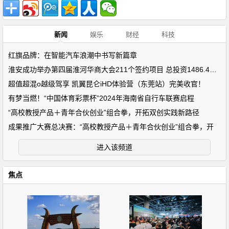
新闻
娱乐
财经
科技
红旗品牌：在智能汽车浪潮中书写新篇章
淮安成功举办第四届淮河华商大会211个签约项目 总投资1486.4亿元
超值超混o越级驾享 凯翼昆仑iHD体验营（东莞站）完美收官！
有梦当燃！“中国体育彩票杯”2024年海南省自行车联赛启程
“高校教授产品＋青年合伙创业”组合拳，开拓双创实践新路径
成果推广大赛总决赛：“高校教授产品＋青年合伙创业”组合拳，开
进入该频道
焦点