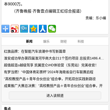
本9000万。
（齐鲁晚报·齐鲁壹点编辑王虹综合报道）
责编：乐小编
新闻
娱乐
财经
科技
红旗品牌：在智能汽车浪潮中书写新篇章
淮安成功举办第四届淮河华商大会211个签约项目 总投资1486.4亿元
超值超混o越级驾享 凯翼昆仑iHD体验营（东莞站）完美收官！
有梦当燃！“中国体育彩票杯”2024年海南省自行车联赛启程
“高校教授产品＋青年合伙创业”组合拳，开拓双创实践新路径
成果推广大赛总决赛：“高校教授产品＋青年合伙创业”组合拳，开
进入该频道
焦点