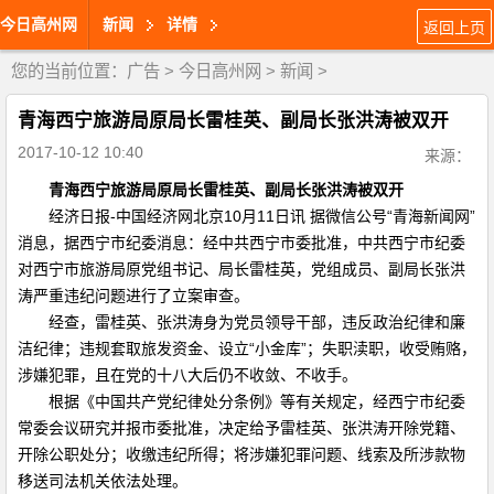
今日高州网
新闻
详情
返回上页
您的当前位置：
广告
>
今日高州网
>
新闻
>
青海西宁旅游局原局长雷桂英、副局长张洪涛被双开
2017-10-12 10:40
来源：
青海西宁旅游局原局长雷桂英、副局长张洪涛被双开
经济日报-中国经济网北京10月11日讯 据微信公号“青海新闻网”
消息，据西宁市纪委消息：经中共西宁市委批准，中共西宁市纪委
对西宁市旅游局原党组书记、局长雷桂英，党组成员、副局长张洪
涛严重违纪问题进行了立案审查。
经查，雷桂英、张洪涛身为党员领导干部，违反政治纪律和廉
洁纪律；违规套取旅发资金、设立“小金库”；失职渎职，收受贿赂，
涉嫌犯罪，且在党的十八大后仍不收敛、不收手。
根据《中国共产党纪律处分条例》等有关规定，经西宁市纪委
常委会议研究并报市委批准，决定给予雷桂英、张洪涛开除党籍、
开除公职处分；收缴违纪所得；将涉嫌犯罪问题、线索及所涉款物
移送司法机关依法处理。